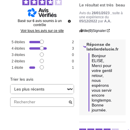
Le résultat est très  beau
Avis du
28/01/2023
, suite à
une expérience du
Basé sur
6
avis soumis à un
05/12/2022
par
A.A.
contrôle
Utile
(0)
Signaler
Voir tous les avis sur ce site
5
étoiles
2
Réponse de
4
étoiles
3
latelierdelucie.fr
3
étoiles
0
Bonjour 
ELISE,

2
étoiles
0
Merci pour 
1
étoile
1
votre gentil 
retour, 
Trier les avis
nous 
espérons 
vous servir 
encore 
longtemps.

Bonne 
journée.