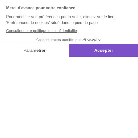
Kit broderie
diamant
Chaton dans
l'arbre
Inscrivez-vous à notre
newsletter
10€ offerts
dès 35€ d’achats - condition dans votre e-mail de confirmation
Recevez nos nouveautés et avantages exclusifs par email