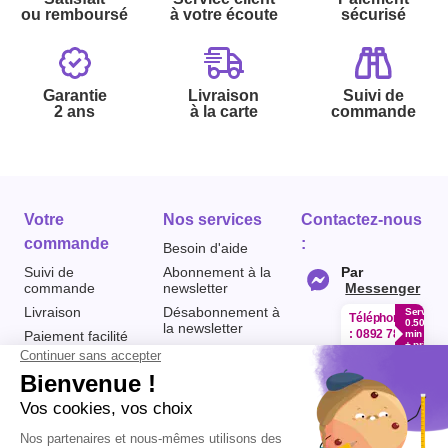
ou remboursé
à votre écoute
sécurisé
Garantie
Livraison
Suivi de
2 ans
à la carte
commande
Votre
Nos services
Contactez-nous
commande
:
Besoin d'aide
Suivi de
Abonnement à la
Par
commande
newsletter
Messenger
Livraison
Désabonnement à
Service
Téléphone
0.50€ /
la newsletter
:
0892 780
Paiement facilité
min
+ prix
790
Contact
appel
Satisfait ou
remboursé, retour
1ère visite
Du lundi au
samedi de 8h à
ou échange
Commander à
20h
et le dimanche
Codes
partir du catalogue
de 9h à 13h
promotionnels
Questions
Par email :