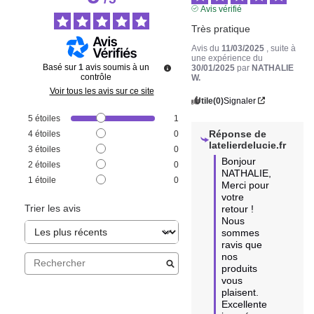
Avis vérifié
Très pratique
Avis du
11/03/2025
, suite à
une expérience du
Basé sur
1
avis soumis à un
30/01/2025
par
NATHALIE
contrôle
W.
Voir tous les avis sur ce site
Utile
(0)
Signaler
5
étoiles
1
Réponse de
4
étoiles
0
latelierdelucie.fr
3
étoiles
0
Bonjour 
2
étoiles
0
NATHALIE,

1
étoile
0
Merci pour 
votre 
Trier les avis
retour !

Nous 
sommes 
ravis que 
nos 
produits 
vous 
plaisent.

Excellente 