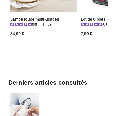
Lampe loupe multi-usages
Lot de 6 piles R14
5
/
5
-
1
avis
5
/
5
-
1
34,99 €
7,99 €
Derniers articles consultés