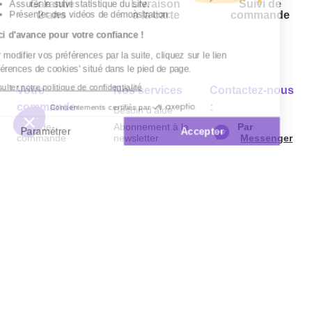
Garantie
Livraison
Suivi de
2 ans
à la carte
commande
Votre
Nos services
Contactez-nous
commande
:
Besoin d'aide
Suivi de
Abonnement à la
Par
commande
newsletter
Messenger
Livraison
Désabonnement à
Service
Téléphone
0.50€ /
la newsletter
:
0892 780
Paiement facilité
min
+ prix
790
Contact
appel
Satisfait ou
remboursé, retour
1ère visite
Du lundi au
samedi de 8h à
ou échange
Commander à
20h
et le dimanche
Codes
partir du catalogue
de 9h à 13h
promotionnels
Questions
Par email :
Glossaire des
fréquentes
Contactez-
produits chimiques
nous
Informations
Par courrier
environnementales
:
L’Atelier de
des produits