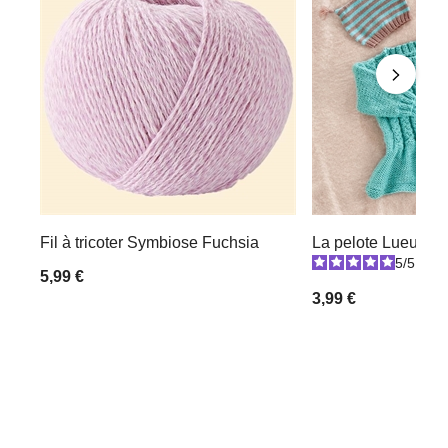
Fil à tricoter Symbiose Fuchsia
La pelote Lueur
5
/
5
-
1
5,99 €
3,99 €