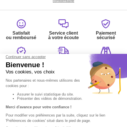
confidentialité
Satisfait
Service client
Paiement
ou remboursé
à votre écoute
sécurisé
Garantie
Livraison
Suivi de
2 ans
à la carte
commande
Votre
Nos services
Contactez-nous
commande
:
Besoin d'aide
Suivi de
Abonnement à la
Par
commande
newsletter
Messenger
Livraison
Désabonnement à
Service
Téléphone
0.50€ /
la newsletter