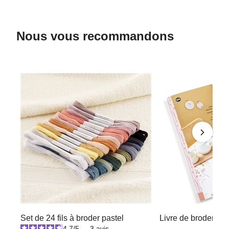
Nous vous recommandons
Set de 24 fils à broder pastel
Livre de broderie t
4.7
/
5
-
3
avis