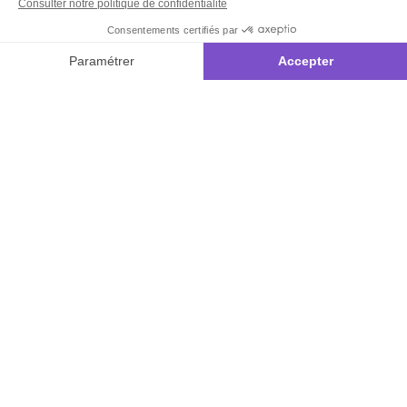
:
0892 780
Paiement facilité
min
+ prix
790
Contact
appel
Satisfait ou
remboursé, retour
1ère visite
Du lundi au
samedi de 8h à
ou échange
Commander à
20h
et le dimanche
Codes
partir du catalogue
de 9h à 13h
promotionnels
Questions
Par email :
Glossaire des
fréquentes
Contactez-
produits chimiques
nous
Informations
Par courrier
environnementales
:
L’Atelier de
des produits
Lucie -
59685 LILLE
CEDEX 9
A propos de
Suivez-nous
nous
Partenariats
Avis Clients