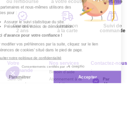
ou remboursé
à votre écoute
sécurisé
Garantie
Livraison
Suivi de
2 ans
à la carte
commande
Votre
Nos services
Contactez-nous
commande
:
Besoin d'aide
Suivi de
Abonnement à la
Par
commande
newsletter
Messenger
Livraison
Désabonnement à
Service
Téléphone
0.50€ /
la newsletter
:
0892 780
Paiement facilité
min
+ prix
790
Contact
appel
Satisfait ou
remboursé, retour
1ère visite
Du lundi au
samedi de 8h à
ou échange
Commander à
20h
et le dimanche
Codes
partir du catalogue
de 9h à 13h
promotionnels
Questions
Par email :
Glossaire des
fréquentes