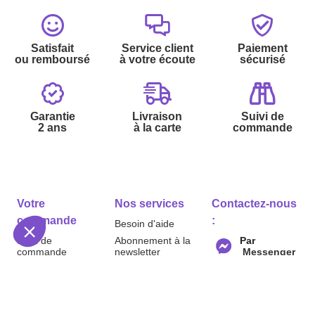
Satisfait
Service client
Paiement
ou remboursé
à votre écoute
sécurisé
Garantie
Livraison
Suivi de
2 ans
à la carte
commande
Votre
Nos services
Contactez-nous
commande
:
Besoin d'aide
Suivi de
Abonnement à la
Par
commande
newsletter
Messenger
Livraison
Désabonnement à
Service
Téléphone
0.50€ /
la newsletter
:
0892 780
Paiement facilité
min
+ prix
790
Contact
appel
Satisfait ou
remboursé, retour
1ère visite
Du lundi au