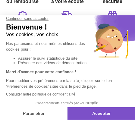
ou remboursé
à votre écoute
sécurisé
Garantie
Livraison
Suivi de
2 ans
à la carte
commande
Votre
Nos services
Contactez-nous
commande
:
Besoin d'aide
Suivi de
Abonnement à la
Par
commande
newsletter
Messenger
Livraison
Désabonnement à
Service
Téléphone
0.50€ /
la newsletter
:
0892 780
Paiement facilité
min
+ prix
790
Contact
appel
Satisfait ou
remboursé, retour
1ère visite
Du lundi au
samedi de 8h à
ou échange
Commander à
20h
et le dimanche
Codes
partir du catalogue
de 9h à 13h
promotionnels
Questions
Par email :
Glossaire des
fréquentes