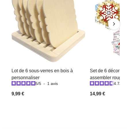
Lot de 6 sous-verres en bois à
Set de 6 décoration
personnaliser
assembler rouge / b
5
/
5
-
1
avis
4.7
/
5
-
9,99 €
14,99 €