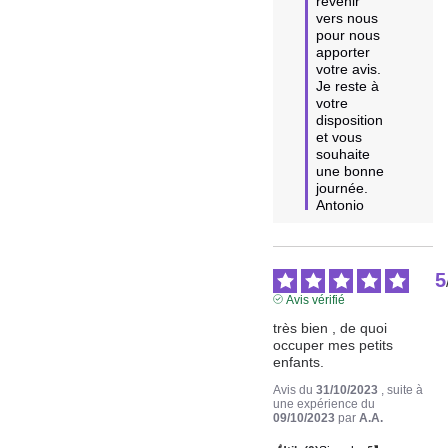
revenir 
vers nous 
pour nous 
apporter 
votre avis.

Je reste à 
votre 
disposition 
et vous 
souhaite 
une bonne 
journée.

Antonio
5
Avis vérifié
très bien , de quoi 
occuper mes petits 
enfants.
Avis du
31/10/2023
, suite à
une expérience du
09/10/2023
par
A.A.