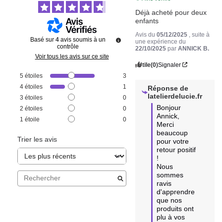
Déjà acheté pour deux 
enfants
Avis du
05/12/2025
, suite à
Basé sur
4
avis soumis à un
une expérience du
contrôle
22/10/2025
par
ANNICK B.
Voir tous les avis sur ce site
Utile
(0)
Signaler
5
étoiles
3
4
étoiles
1
Réponse de
latelierdelucie.fr
3
étoiles
0
Bonjour 
2
étoiles
0
Annick,

1
étoile
0
Merci 
beaucoup 
Trier les avis
pour votre 
retour positif 
! 

Nous 
sommes 
ravis 
d'apprendre 
que nos 
produits ont 
plu à vos 