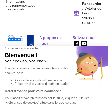
Informations
Par courrier
environnementales
:
L’Atelier de
des produits
Lucie -
59685 LILLE
CEDEX 9
A propos de
Suivez-nous
nous
Partenariats
Avis Clients
Données
Paramétrer
Mentions
Conditions
Access
personnelles et
les cookies
légales
générales de
cookies
vente