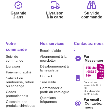
Garantie
Livraison
Suivi de
2 ans
à la carte
commande
Votre
Nos services
Contactez-nous
commande
:
Besoin d'aide
Suivi de
Abonnement à la
Par
commande
newsletter
Messenger
Livraison
Désabonnement à
Service
Téléphone
0.50€ /
la newsletter
:
0892 780
Paiement facilité
min
+ prix
790
Contact
appel
Satisfait ou
remboursé, retour
1ère visite
Du lundi au
samedi de 8h à
ou échange
Commander à
20h
et le dimanche
Codes
partir du catalogue
de 9h à 13h
promotionnels
Questions
Par email :
Glossaire des
fréquentes
Contactez-
produits chimiques
nous