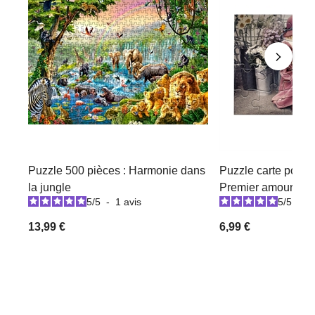
Puzzle 500 pièces : Harmonie dans
Puzzle carte posta
la jungle
Premier amour
5
/
5
-
1
avis
5
/
5
-
1
13,99 €
6,99 €