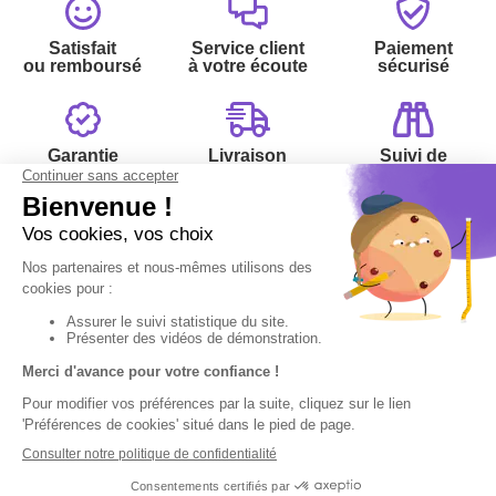
Satisfait
Service client
Paiement
ou remboursé
à votre écoute
sécurisé
Garantie
Livraison
Suivi de
2 ans
à la carte
commande
Votre
Nos services
Contactez-nous
commande
:
Besoin d'aide
Suivi de
Abonnement à la
Par
commande
newsletter
Messenger
Livraison
Désabonnement à
Service
Téléphone
0.50€ /
la newsletter
:
0892 780
Paiement facilité
min
+ prix
790
Contact
appel
Satisfait ou
remboursé, retour
1ère visite
Du lundi au
samedi de 8h à
ou échange
Commander à
20h