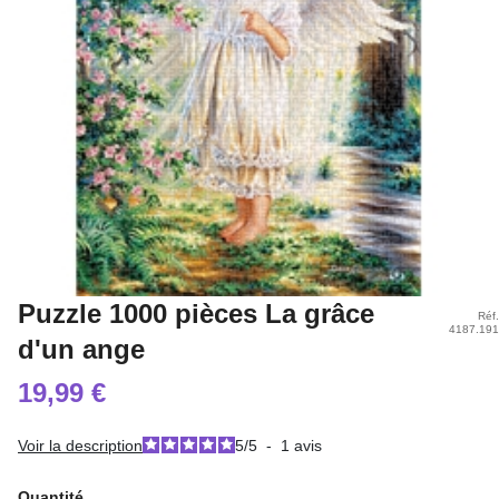
Puzzle 1000 pièces La grâce
Réf.
4187.191
d'un ange
19,99 €
Voir la description
5
/
5
-
1
avis
Quantité