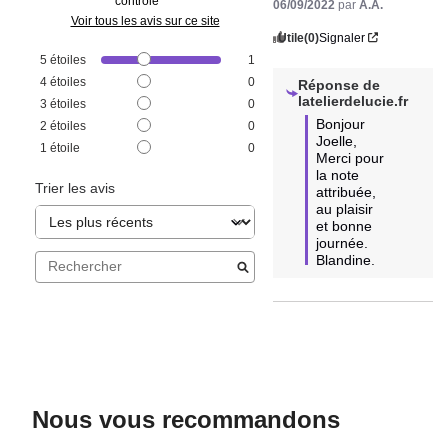
contrôle
06/09/2022
par
A.A.
Voir tous les avis sur ce site
Utile
(0)
Signaler
5
étoiles
1
4
étoiles
0
Réponse de
latelierdelucie.fr
3
étoiles
0
Bonjour 
2
étoiles
0
Joelle, 

1
étoile
0
Merci pour 
la note 
Trier les avis
attribuée, 
au plaisir 
et bonne 
journée. 
Blandine.
Nous vous recommandons