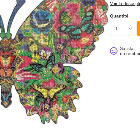
Voir la descript
Quantité
Satisfait
ou rembo
noué >