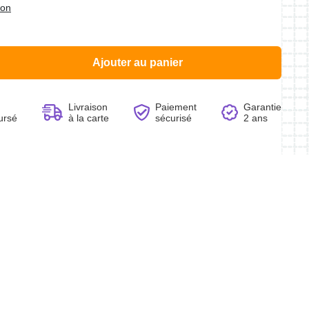
ion
Ajouter au panier
Voir le produit
Voir le produit
Voir le produit
Voir le produit
Livraison
Paiement
Garantie
ursé
à la carte
sécurisé
2 ans