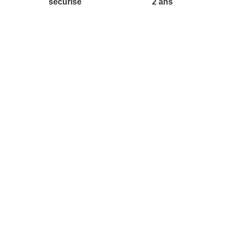
sécurisé
2 ans
vices
A propos de nous
'aide
Partenariats
nt à la newsletter
Avis Clients
ement à la newsletter
te
r à partir du catalogue
s fréquentes