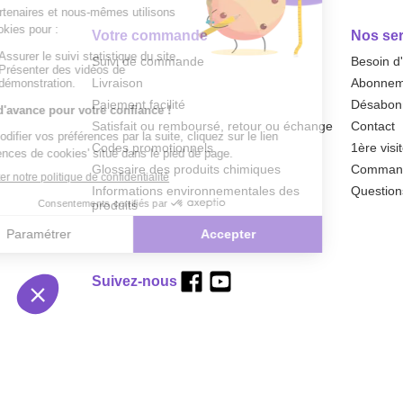
Votre commande
Nos ser
Suivi de commande
Besoin d
Livraison
Abonneme
Paiement facilité
Désabonn
Satisfait ou remboursé, retour ou échange
Contact
Codes promotionnels
1ère visi
Glossaire des produits chimiques
Commande
Informations environnementales des
Question
produits
Suivez-nous