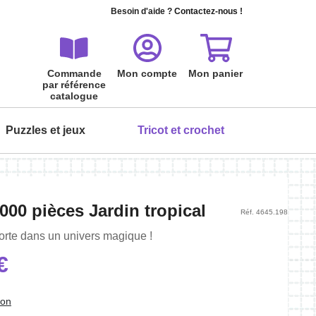
Besoin d'aide ?
Contactez-nous !
Commande
Mon compte
Mon panier
par référence
catalogue
Puzzles et jeux
Tricot et crochet
ois
ois
ois
ois
ois
ois
000 pièces Jardin tropical
Réf. 4645.198
Tout peindre à l'aquarelle - Les
Serviette invité à broder
Cartes à gratter Boules de poils
Puzzle carte postale 24 pièces
porte dans un univers magique !
fleurs
Premier amour
Personnalisez votre serviette de toilette
€
5,95 €
L'aquarelle en fleurs, pas à pas…
Puzzle et carte postale : une idée originale
9,99 €
!
19,90 €
ion
6,99 €