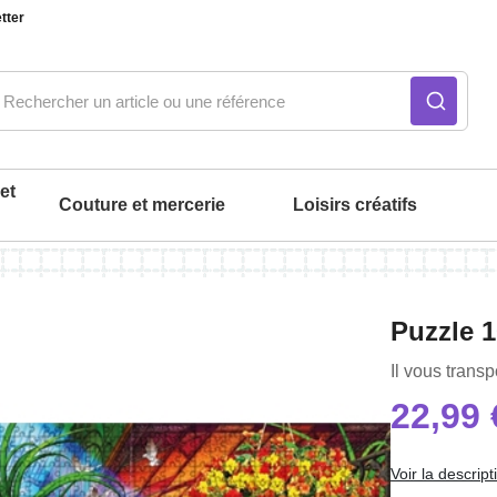
tter
et
Couture et mercerie
Loisirs créatifs
ué
Notre produit du m
Notre produit du m
Notre produit du m
Notre produit du m
Notre produit du m
Notre produit du m
Puzzle 1
intérieur
Il vous trans
22,99 
Voir la descript