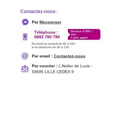
Contactez-nous :
Par
Messenger
Service 0.50€ /
Téléphone :
min
0892 780 790
+ prix appel
Du lundi au samedi de 8h à 20h
et le dimanche de 9h à 13h
Par email :
Contactez-nous
Par courrier :
L’Atelier de Lucie -
59685 LILLE CEDEX 9