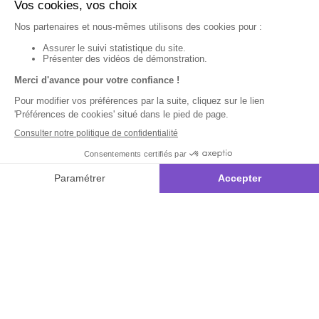
Garantie
Livraison
Suivi de
2 ans
à la carte
commande
Votre
Nos services
Contactez-nous
commande
:
Besoin d'aide
Suivi de
Abonnement à la
Par
commande
newsletter
Messenger
Livraison
Désabonnement à
Service
Téléphone
0.50€ /
la newsletter
:
0892 780
Paiement facilité
min
+ prix
790
Contact
appel
Satisfait ou
remboursé, retour
1ère visite
Du lundi au
samedi de 8h à
ou échange
Commander à
20h
et le dimanche
Codes
partir du catalogue
de 9h à 13h
promotionnels
Questions
Par email :
Glossaire des
fréquentes
Contactez-
produits chimiques
nous