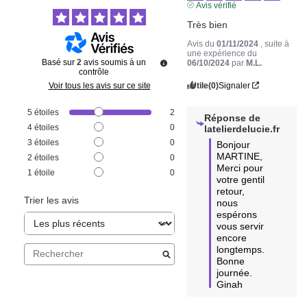
Avis vérifié
Très bien
Avis du
01/11/2024
, suite à
une expérience du
Basé sur
2
avis soumis à un
06/10/2024
par
M.L.
contrôle
Utile
(0)
Signaler
Voir tous les avis sur ce site
5
étoiles
2
Réponse de
4
étoiles
0
latelierdelucie.fr
3
étoiles
0
Bonjour 
MARTINE,

2
étoiles
0
Merci pour 
1
étoile
0
votre gentil 
retour, 
Trier les avis
nous 
espérons 
vous servir 
encore 
longtemps.

Bonne 
journée.

Ginah