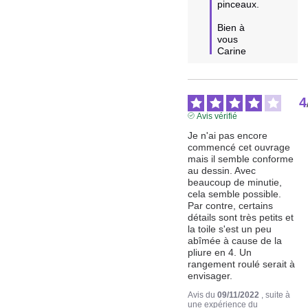
pinceaux.

Bien à 
vous

Carine
4
Avis vérifié
Je n'ai pas encore 
commencé cet ouvrage 
mais il semble conforme 
au dessin. Avec 
beaucoup de minutie, 
cela semble possible. 
Par contre, certains 
détails sont très petits et 
la toile s'est un peu 
abîmée à cause de la 
pliure en 4. Un 
rangement roulé serait à 
envisager.
Avis du
09/11/2022
, suite à
une expérience du