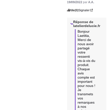
19/09/2022
par
A.A.
Utile
(0)
Signaler
Réponse de
latelierdelucie.fr
Bonjour 
Laetitia, 

Merci de 
nous avoir 
partagé 
votre 
ressenti 
vis-à-vis du 
produit. 
Chaque 
avis 
compte est 
important 
pour nous ! 
Je 
transmets 
vos 
remarques 
à nos 