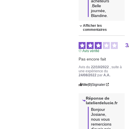
acheteurs 
.Belle 
journée, 
Blandine.
Afficher les
commentaires
3
Avis vérifié
Pas encore fait
Avis du
22/10/2022
, suite à
une expérience du
24/08/2022
par
A.A.
Utile
(0)
Signaler
Réponse de
latelierdelucie.fr
Bonjour 
Josiane, 
nous vous 
remercions 
d'avoir pris 