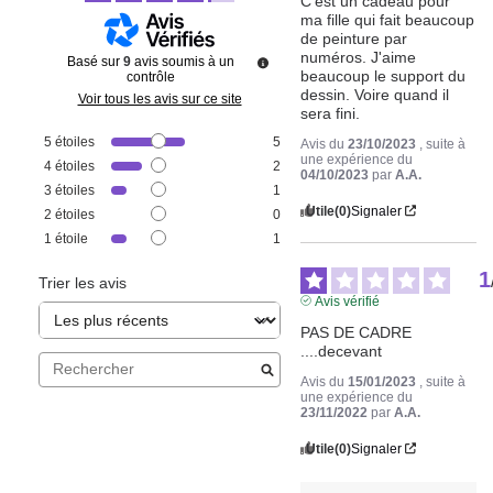
C'est un cadeau pour 
ma fille qui fait beaucoup 
de peinture par 
numéros. J'aime 
Basé sur
9
avis soumis à un
beaucoup le support du 
contrôle
dessin. Voire quand il 
Voir tous les avis sur ce site
sera fini.
5
étoiles
5
Avis du
23/10/2023
, suite à
une expérience du
4
étoiles
2
04/10/2023
par
A.A.
3
étoiles
1
Utile
(0)
Signaler
2
étoiles
0
1
étoile
1
1
Trier les avis
Avis vérifié
PAS DE CADRE  
....decevant
Avis du
15/01/2023
, suite à
une expérience du
23/11/2022
par
A.A.
Utile
(0)
Signaler