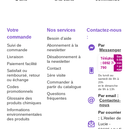
Votre
Nos services
Contactez-nous
commande
:
Besoin d'aide
Suivi de
Abonnement à la
Par
commande
newsletter
Messenger
Livraison
Désabonnement à
Service
Téléphone
0.50€ /
la newsletter
:
0892 780
Paiement facilité
min
+ prix
790
Contact
appel
Satisfait ou
remboursé, retour
1ère visite
Du lundi au
samedi de 8h à
ou échange
Commander à
20h
et le dimanche
Codes
partir du catalogue
de 9h à 13h
promotionnels
Questions
Par email :
Glossaire des
fréquentes
Contactez-
produits chimiques
nous
Informations
Par courrier
environnementales
:
L’Atelier de
des produits
Lucie -