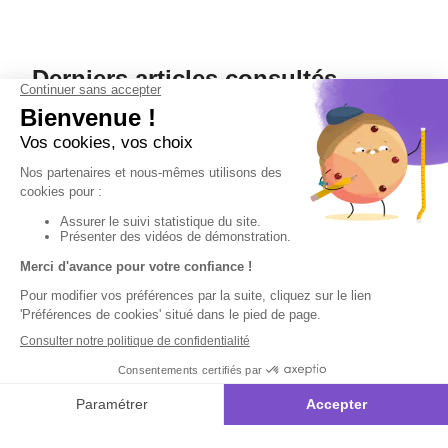
Derniers articles consultés
Livret
d’explications
doudous
géants Super
Happy Chenille