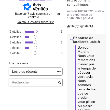
Prix et contenu 
sympathiques
Avis du
16/09/2022
, suite à
Basé sur
7
avis soumis à un
une expérience du
contrôle
18/07/2022
par
A.A.
Voir tous les avis sur ce site
Utile
(0)
Signaler
5
étoiles
3
4
étoiles
1
Réponse de
latelierdelucie.fr
3
étoiles
2
Bonjour 
2
étoiles
1
Martine, 

1
étoile
0
Nous vous 
remercions 
Trier les avis
d'avoir pris 
le temps de 
déposer 
votre avis. 
Nous 
sommes 
ravis de lire 
que ce 
produit 
vous plaise. 
Au plaisir 
de vous 