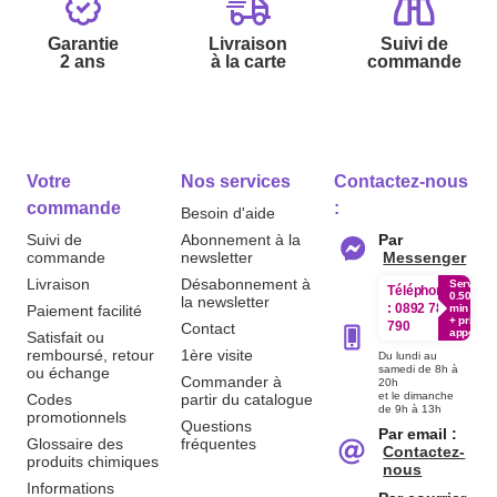
Garantie
Livraison
Suivi de
2 ans
à la carte
commande
Votre
Nos services
Contactez-nous
commande
:
Besoin d'aide
Suivi de
Abonnement à la
Par
commande
newsletter
Messenger
Livraison
Désabonnement à
Service
Téléphone
0.50€ /
la newsletter
:
0892 780
Paiement facilité
min
+ prix
790
Contact
appel
Satisfait ou
remboursé, retour
1ère visite
Du lundi au
samedi de 8h à
ou échange
Commander à
20h
et le dimanche
Codes
partir du catalogue
de 9h à 13h
promotionnels
Questions
Par email :
Glossaire des
fréquentes
Contactez-
produits chimiques
nous
Informations