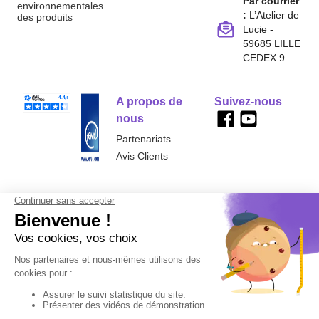
Par courrier
environnementales
:
L’Atelier de
des produits
Lucie -
59685 LILLE
CEDEX 9
A propos de
Suivez-nous
nous
Partenariats
Avis Clients
Données
Paramétrer
Mentions
Conditions
Access
personnelles et
les cookies
légales
générales de
cookies
vente