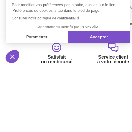
En renseignant votre adresse email vous ac
Satisfait
Service client
ou remboursé
à votre écoute
Votre commande
Nos ser
Suivi de commande
Besoin d
Livraison
Abonneme
Paiement facilité
Désabonn
Satisfait ou remboursé, retour ou échange
Contact
Codes promotionnels
1ère visi
Glossaire des produits chimiques
Commande