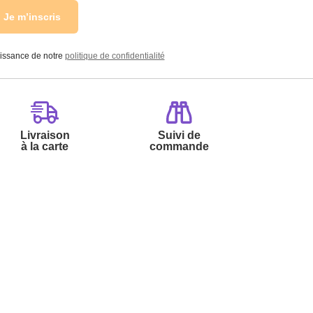
Je m’inscris
aissance de notre
politique de confidentialité
Livraison
Suivi de
à la carte
commande
Contactez-nous :
Par
Messenger
Service 0.50€ /
Téléphone :
min
0892 780 790
+ prix appel
Du lundi au samedi de 8h à 20h
et le dimanche de 9h à 13h
Par email :
Contactez-nous