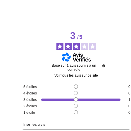
3
/
5
Basé sur
1
avis soumis à un
contrôle
Voir tous les avis sur ce site
5
étoiles
0
4
étoiles
0
3
étoiles
1
2
étoiles
0
1
étoile
0
Trier les avis