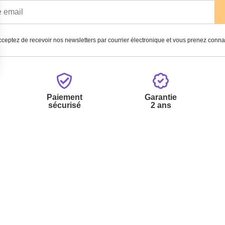
ceptez de recevoir nos newsletters par courrier électronique et vous prenez conn
Paiement
Garantie
sécurisé
2 ans
vices
A propos de nous
'aide
Partenariats
nt à la newsletter
Avis Clients
ement à la newsletter
te
r à partir du catalogue