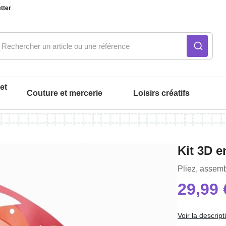
tter
et
Couture et mercerie
Loisirs créatifs
ué
Notre produit du m
Notre produit du m
Notre produit du m
Notre produit du m
Notre produit du m
Notre produit du m
Kit 3D e
intérieur
Pliez, assem
29,99 
Voir la descript