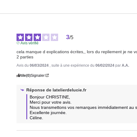
3
/
5
Avis vérifié
cela manque d explications écrites,, lors du repliement je ne
2 parties
Avis du
06/03/2024
, suite à une expérience du
06/02/2024
par
A.A.
Utile
(0)
Signaler
Réponse de
latelierdelucie.fr
Bonjour CHRISTINE,

Merci pour votre avis.

Nous transmettons vos remarques immédiatement au ser
Excellente journée.

Céline.