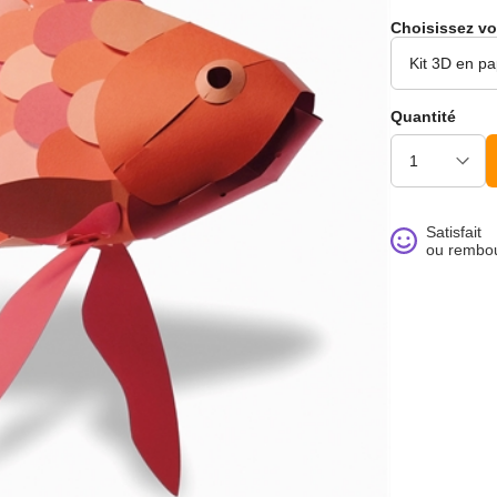
Choisissez vo
Quantité
noué >
Satisfait
ou rembo