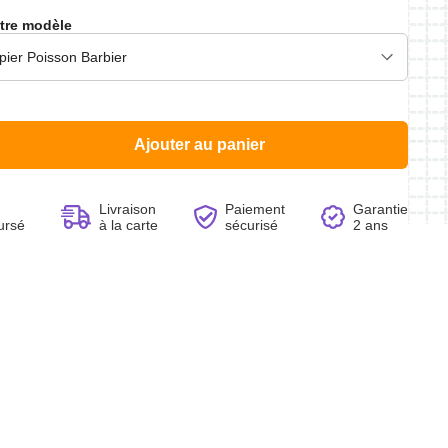
tre modèle
Voir le produit
Voir le produit
Voir le produit
Voir le produit
Ajouter au panier
Livraison
Paiement
Garantie
ursé
à la carte
sécurisé
2 ans