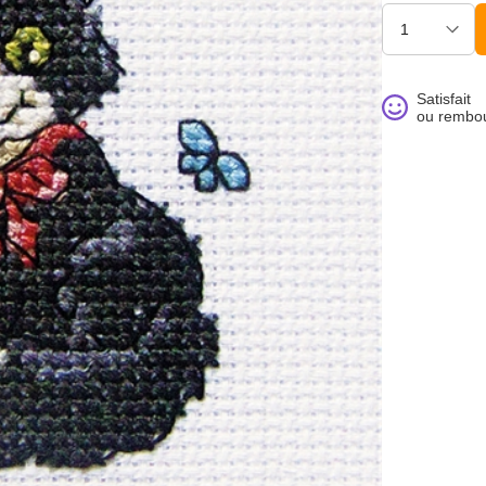
Satisfait
ou rembo
noué >