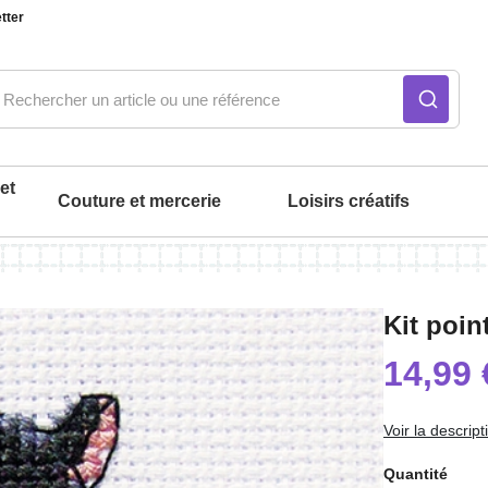
tter
et
Couture et mercerie
Loisirs créatifs
ué
Notre produit du m
Notre produit du m
Notre produit du m
Notre produit du m
Notre produit du m
Notre produit du m
Kit point
intérieur
14,99 
Voir la descript
Quantité