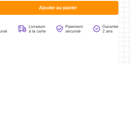
Ajouter au panier
Livraison
Paiement
Garantie
ursé
à la carte
sécurisé
2 ans
Voir le produit
Voir le produit
Voir le produit
Voir le produit