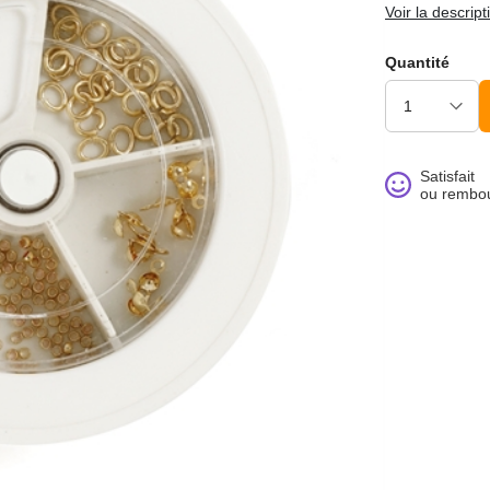
Voir la descript
Quantité
Satisfait
ou rembo
noué >