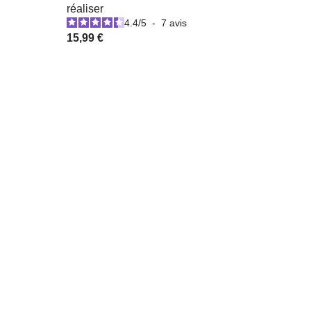
réaliser
4.4
/
5
-
7
avis
15,99 €