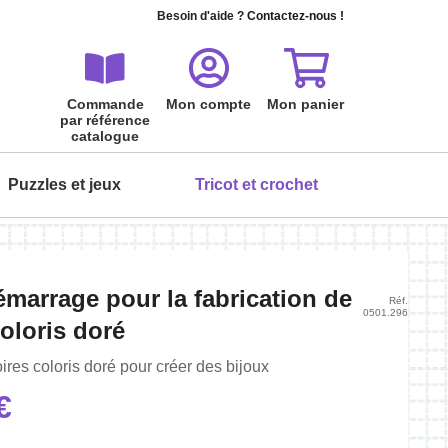
Besoin d'aide ?
Contactez-nous !
Commande
Mon compte
Mon panier
par référence
catalogue
Puzzles et jeux
Tricot et crochet
ois
ois
ois
ois
ois
ois
émarrage pour la fabrication de
Réf.
0501.296
oloris doré
Tout peindre à l'aquarelle - Les
Serviette invité à broder
Cartes à gratter Boules de poils
Puzzle carte postale 24 pièces
fleurs
Premier amour
Personnalisez votre serviette de toilette
ires coloris doré pour créer des bijoux
5,95 €
L'aquarelle en fleurs, pas à pas…
Puzzle et carte postale : une idée originale
9,99 €
€
!
19,90 €
6,99 €