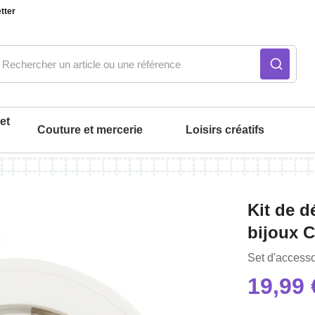
tter
et
Couture et mercerie
Loisirs créatifs
ué
Notre produit du m
Notre produit du m
Notre produit du m
Notre produit du m
Notre produit du m
Notre produit du m
Kit de d
bijoux C
intérieur
Set d'accesso
19,99 