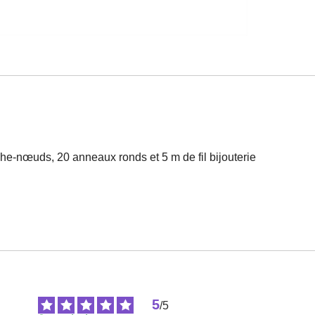
che-nœuds, 20 anneaux ronds et 5 m de fil bijouterie
5
/
5