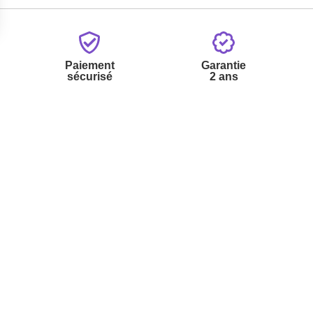
Paiement
Garantie
sécurisé
2 ans
vices
A propos de nous
'aide
Partenariats
nt à la newsletter
Avis Clients
ement à la newsletter
te
r à partir du catalogue
s fréquentes