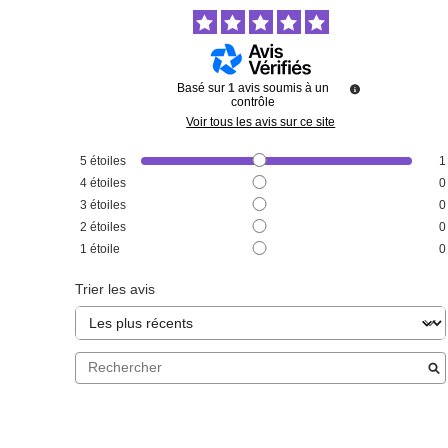
Basé sur
1
avis soumis à un
contrôle
Voir tous les avis sur ce site
5
étoiles
1
4
étoiles
0
3
étoiles
0
2
étoiles
0
1
étoile
0
Trier les avis