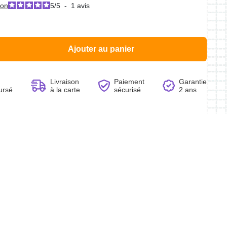
ion
5
/
5
-
1
avis
Ajouter au panier
Voir le produit
Voir le produit
Voir le produit
Voir le produit
Livraison
Paiement
Garantie
ursé
à la carte
sécurisé
2 ans