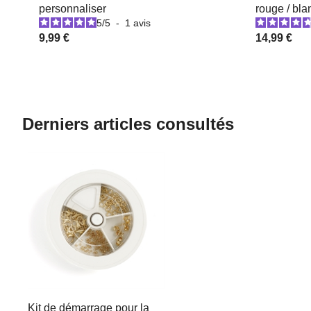
personnaliser
rouge / bla
5
/
5
-
1
avis
9,99 €
14,99 €
Derniers articles consultés
Kit de démarrage pour la