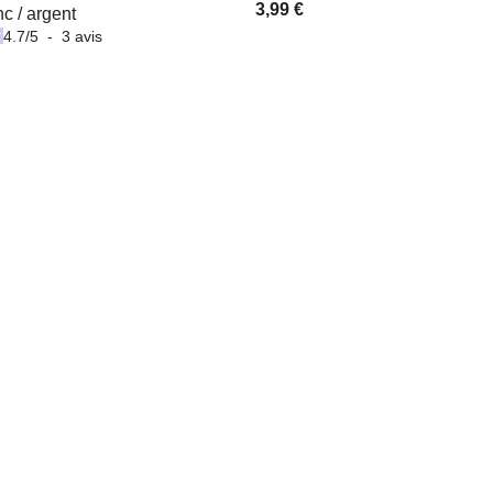
3,99 €
nc / argent
4.7
/
5
-
3
avis