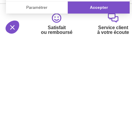
Satisfait
Service client
ou remboursé
à votre écoute
Votre commande
Nos ser
Suivi de commande
Besoin d
Livraison
Abonneme
Paiement facilité
Désabonn
Satisfait ou remboursé, retour ou échange
Contact
Codes promotionnels
1ère visi
Glossaire des produits chimiques
Commande
Informations environnementales des
Question
produits