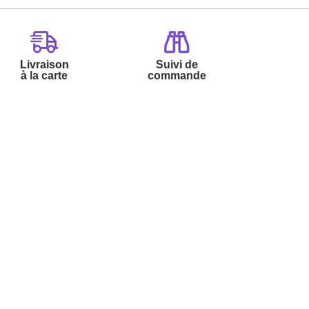
Livraison
Suivi de
à la carte
commande
Contactez-nous :
Par
Messenger
Service 0.50€ /
Téléphone :
min
0892 780 790
+ prix appel
Du lundi au samedi de 8h à 20h
et le dimanche de 9h à 13h
Par email :
Contactez-nous
Par courrier :
L’Atelier de Lucie -
59685 LILLE CEDEX 9