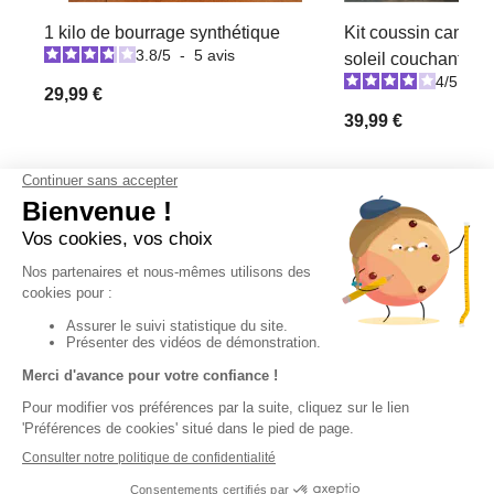
1 kilo de bourrage synthétique
Kit coussin canev
3.8
/
5
-
5
avis
soleil couchant
4
/
5
-
2
29,99 €
39,99 €
Derniers articles consultés