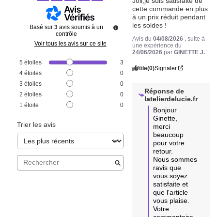
Joli,je suis satisfaite de 
cette commande en plus 
à un prix réduit pendant 
les soldes !
Basé sur
3
avis soumis à un
contrôle
Avis du
04/08/2026
, suite à
Voir tous les avis sur ce site
une expérience du
24/06/2026
par
GINETTE J.
5
étoiles
3
Utile
(0)
Signaler
4
étoiles
0
3
étoiles
0
Réponse de
2
étoiles
0
latelierdelucie.fr
1
étoile
0
Bonjour 
Ginette, 

Trier les avis
merci 
beaucoup 
pour votre 
retour.  

Nous sommes 
ravis que 
vous soyez 
satisfaite et 
que l'article 
vous plaise.  

Votre 
commentaire 