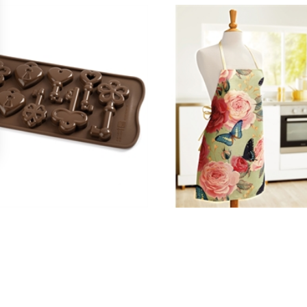
s
Tablier roses et papillons
12,99 €