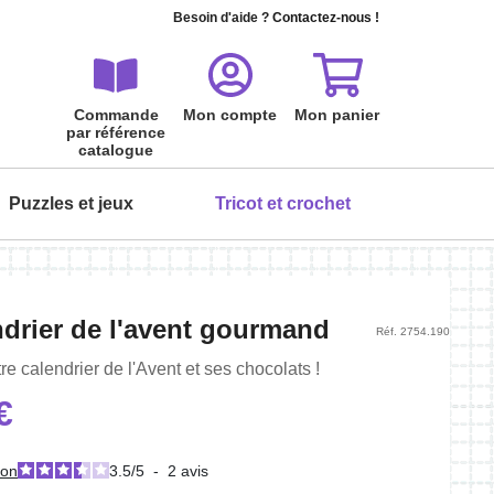
Besoin d'aide ?
Contactez-nous !
Commande
Mon compte
Mon panier
par référence
catalogue
Puzzles et jeux
Tricot et crochet
ois
ois
ois
ois
ois
ois
ndrier de l'avent gourmand
Réf. 2754.190
Tout peindre à l'aquarelle - Les
Serviette invité à broder
Cartes à gratter Boules de poils
Puzzle carte postale 24 pièces
re calendrier de l'Avent et ses chocolats !
fleurs
Premier amour
Personnalisez votre serviette de toilette
€
5,95 €
L'aquarelle en fleurs, pas à pas…
Puzzle et carte postale : une idée originale
9,99 €
!
19,90 €
ion
3.5
/
5
-
2
avis
6,99 €