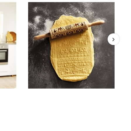
Rouleau à pâtisserie empreinte Motifs
rennes et sapins
4.7
/
5
-
3
avis
39,99 €