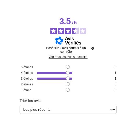
3.5
/
5
Basé sur
2
avis soumis à un
contrôle
Voir tous les avis sur ce site
5
étoiles
0
4
étoiles
1
3
étoiles
1
2
étoiles
0
1
étoile
0
Trier les avis