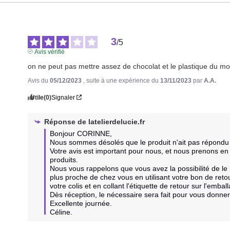
3
/
5
Avis vérifié
on ne peut pas mettre assez de chocolat et le plastique du mo
Avis du
05/12/2023
, suite à une expérience du
13/11/2023
par
A.A.
Utile
(0)
Signaler
Réponse de
latelierdelucie.fr
Bonjour CORINNE,

Nous sommes désolés que le produit n'ait pas répondu à
Votre avis est important pour nous, et nous prenons e
produits.

Nous vous rappelons que vous avez la possibilité de le r
plus proche de chez vous en utilisant votre bon de re
votre colis et en collant l'étiquette de retour sur l'emball
Dès réception, le nécessaire sera fait pour vous donner s
Excellente journée.

Céline.