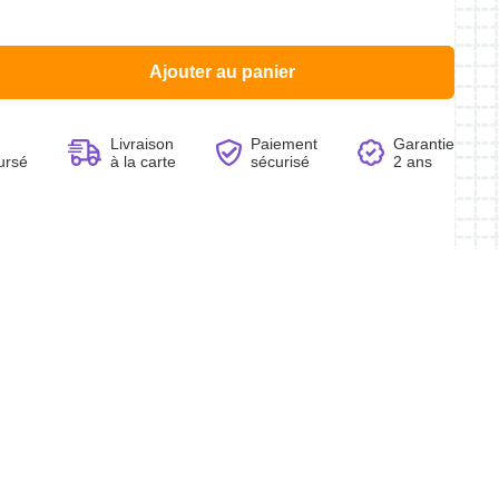
Ajouter au panier
Voir le produit
Voir le produit
Voir le produit
Voir le produit
Livraison
Paiement
Garantie
ursé
à la carte
sécurisé
2 ans