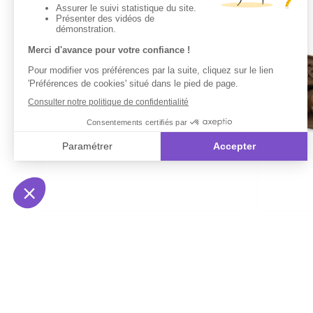
Volette à cake
Moule clef
7,99 €
17,99 €