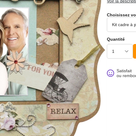
Voir la descript
Choisissez vo
Quantité
noué >
Satisfait
ou rembo