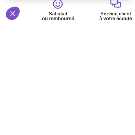
Satisfait
Service client
ou remboursé
à votre écoute
Votre commande
Nos ser
Suivi de commande
Besoin d
Livraison
Abonneme
Paiement facilité
Désabonn
Satisfait ou remboursé, retour ou échange
Contact
Codes promotionnels
1ère visi
Glossaire des produits chimiques
Commande
Informations environnementales des
Question
produits
Suivez-nous