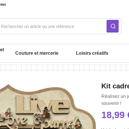
tter
et
Couture et mercerie
Loisirs créatifs
ué
Notre produit du m
Notre produit du m
Notre produit du m
Notre produit du m
Notre produit du m
Notre produit du m
Kit cadr
intérieur
Réalisez un j
souvenir !
18,99 