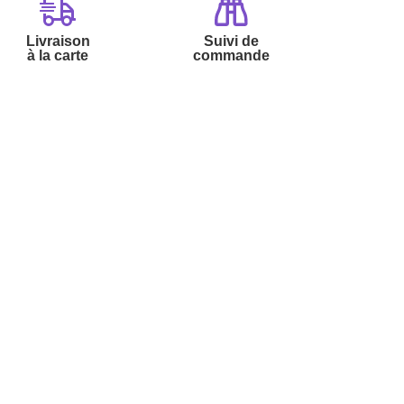
Livraison
Suivi de
à la carte
commande
Contactez-nous :
Par
Messenger
Service 0.50€ /
Téléphone :
min
0892 780 790
+ prix appel
Du lundi au samedi de 8h à 20h
et le dimanche de 9h à 13h
Par email :
Contactez-nous
Par courrier :
L’Atelier de Lucie -
59685 LILLE CEDEX 9