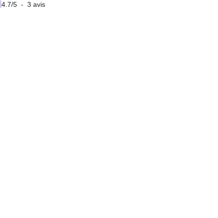
4.7
/
5
-
3
avis