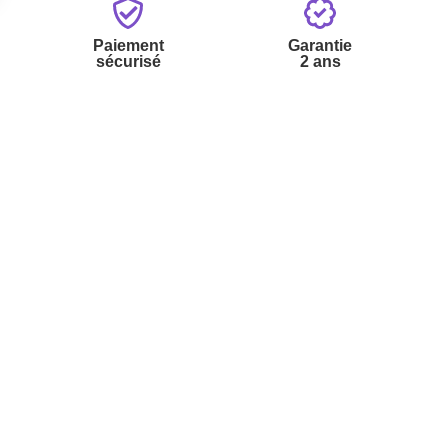
Paiement
Garantie
sécurisé
2 ans
vices
A propos de nous
'aide
Partenariats
nt à la newsletter
Avis Clients
ement à la newsletter
te
r à partir du catalogue
s fréquentes