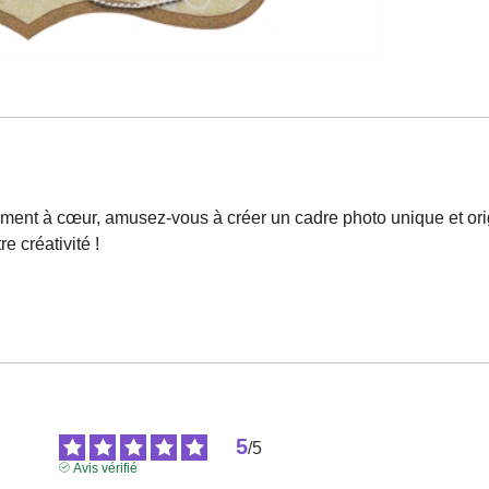
ement à cœur, amusez-vous à créer un cadre photo unique et origin
e créativité !
5
/
5
Avis vérifié