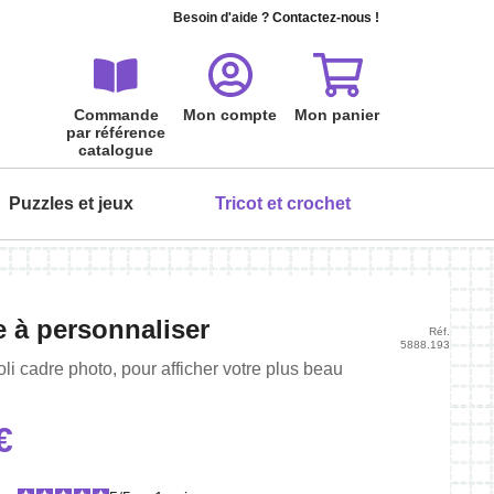
Besoin d'aide ?
Contactez-nous !
Commande
Mon compte
Mon panier
par référence
catalogue
Puzzles et jeux
Tricot et crochet
ois
ois
ois
ois
ois
ois
e à personnaliser
Réf.
5888.193
Tout peindre à l'aquarelle - Les
Serviette invité à broder
Cartes à gratter Boules de poils
Puzzle carte postale 24 pièces
oli cadre photo, pour afficher votre plus beau
fleurs
Premier amour
Personnalisez votre serviette de toilette
5,95 €
L'aquarelle en fleurs, pas à pas…
Puzzle et carte postale : une idée originale
€
9,99 €
!
19,90 €
6,99 €