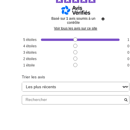
Basé sur
1
avis soumis à un
contrôle
Voir tous les avis sur ce site
5
étoiles
1
4
étoiles
0
3
étoiles
0
2
étoiles
0
1
étoile
0
Trier les avis