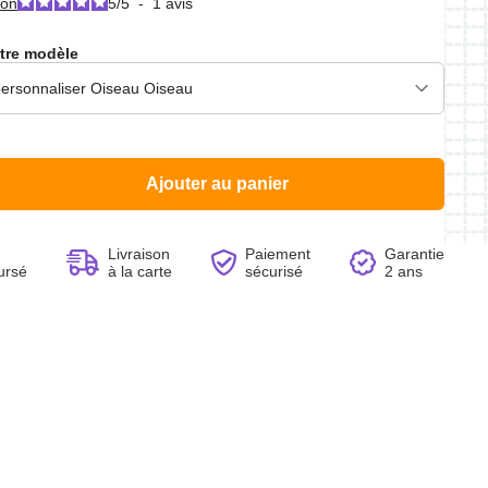
ion
5
/
5
-
1
avis
tre modèle
Voir le produit
Voir le produit
Voir le produit
Voir le produit
Ajouter au panier
Livraison
Paiement
Garantie
ursé
à la carte
sécurisé
2 ans