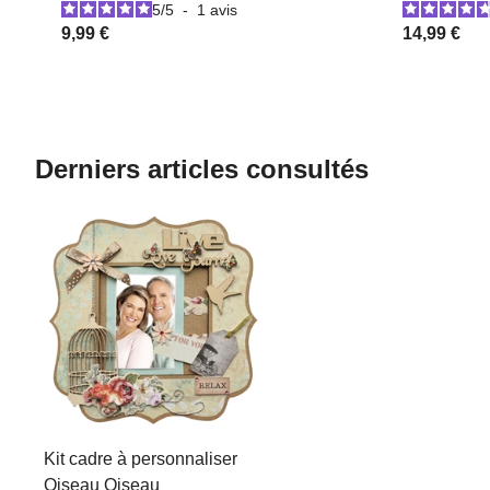
5
/
5
-
1
avis
9,99 €
14,99 €
Derniers articles consultés
Kit cadre à personnaliser
Oiseau Oiseau