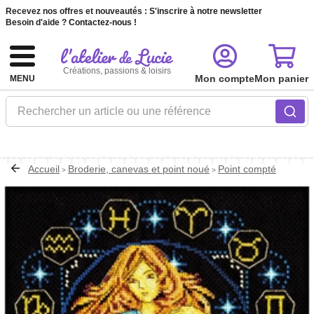
Recevez nos offres et nouveautés :
S'inscrire à notre newsletter
Besoin d'aide ?
Contactez-nous !
Créations, passions & loisirs
Mon compte
Mon panier
MENU
Rechercher un article ou une référence
Accueil
Broderie, canevas et point noué
Point compté
>
>