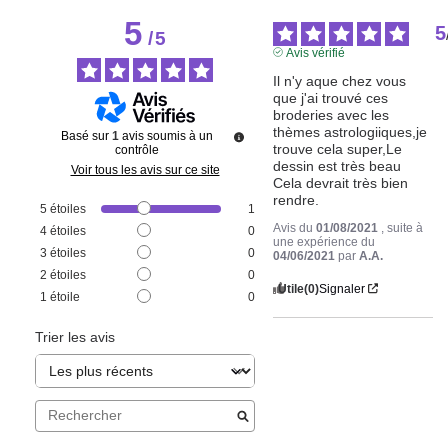
5
5
/
5
Avis vérifié
Il n'y aque chez vous 
que j'ai trouvé ces 
broderies avec les 
thèmes astrologiiques,je 
Basé sur
1
avis soumis à un
trouve cela super,Le 
contrôle
dessin est très beau 
Voir tous les avis sur ce site
Cela devrait très bien 
rendre.
5
étoiles
1
Avis du
01/08/2021
, suite à
4
étoiles
0
une expérience du
3
étoiles
0
04/06/2021
par
A.A.
2
étoiles
0
Utile
(0)
Signaler
1
étoile
0
Trier les avis