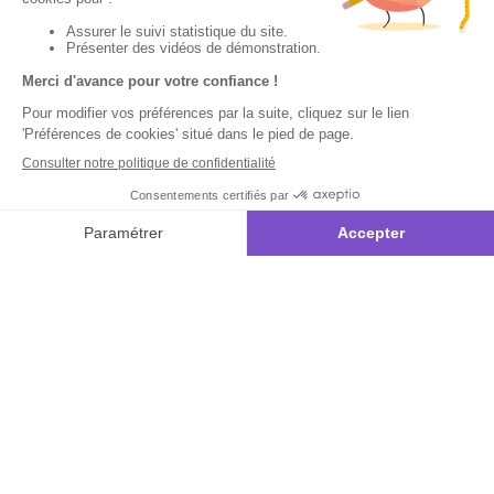
commande
:
Besoin d'aide
Suivi de
Abonnement à la
Par
commande
newsletter
Messenger
Livraison
Désabonnement à
Service
Téléphone
0.50€ /
la newsletter
:
0892 780
Paiement facilité
min
+ prix
790
Contact
appel
Satisfait ou
remboursé, retour
1ère visite
Du lundi au
samedi de 8h à
ou échange
Commander à
20h
et le dimanche
Codes
partir du catalogue
de 9h à 13h
promotionnels
Questions
Par email :
Glossaire des
fréquentes
Contactez-
produits chimiques
nous
Informations
Par courrier
environnementales
:
L’Atelier de
des produits
Lucie -
59685 LILLE
CEDEX 9
A propos de
Suivez-nous
nous