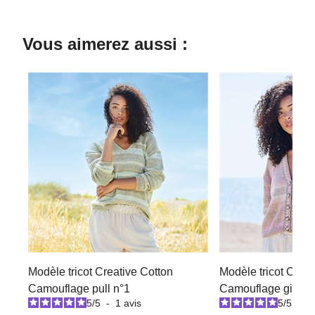
Vous aimerez aussi :
Modèle tricot Creative Cotton
Modèle tricot Creat
Camouflage pull n°1
Camouflage gilet n
5
/
5
-
1
avis
5
/
5
-
1