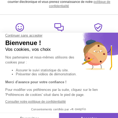
courrier électronique et vous prenez connaissance de notre
politique de
confidentialité
Satisfait
Service client
Paiement
ou remboursé
à votre écoute
sécurisé
Garantie
Livraison
Suivi de
2 ans
à la carte
commande
Votre
Nos services
Contactez-nous
commande
:
Besoin d'aide
Suivi de
Abonnement à la
Par
commande
newsletter
Messenger