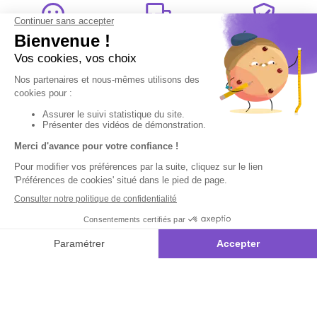
Satisfait
Service client
Paiement
ou remboursé
à votre écoute
sécurisé
Garantie
Livraison
Suivi de
2 ans
à la carte
commande
Votre
Nos services
Contactez-nous
commande
:
Besoin d'aide
Suivi de
Abonnement à la
Par
commande
newsletter
Messenger
Livraison
Désabonnement à
Service
Téléphone
0.50€ /
la newsletter
:
0892 780
Paiement facilité
min
+ prix
790
Contact
appel
Satisfait ou
remboursé, retour
1ère visite
Du lundi au
samedi de 8h à
ou échange