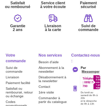
Satisfait
Service client
Paiement
ou remboursé
à votre écoute
sécurisé
Garantie
Livraison
Suivi de
2 ans
à la carte
commande
Votre
Nos services
Contactez-nous
commande
:
Besoin d'aide
Suivi de
Abonnement à la
Par
commande
newsletter
Messenger
Livraison
Désabonnement à
Service
Téléphone
0.50€ /
la newsletter
:
0892 780
Paiement facilité
min
+ prix
790
Contact
appel
Satisfait ou
remboursé, retour
1ère visite
Du lundi au
samedi de 8h à
ou échange
Commander à
20h
et le dimanche
Codes
partir du catalogue
de 9h à 13h
promotionnels