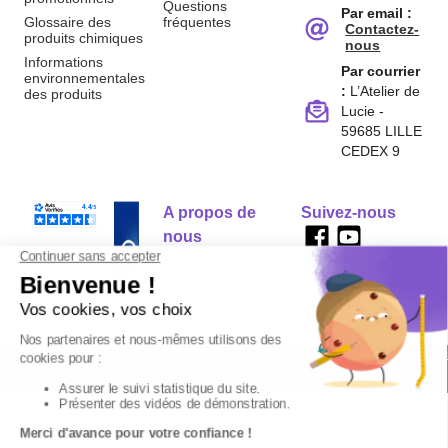
Questions
Par email :
Glossaire des
fréquentes
Contactez-
produits chimiques
nous
Informations
Par courrier
environnementales
:
L’Atelier de
des produits
Lucie -
59685 LILLE
CEDEX 9
A propos de
Suivez-nous
nous
Partenariats
Avis Clients
Données
Paramétrer
Mentions
Conditions
Access
personnelles et
les cookies
légales
générales de
cookies
vente