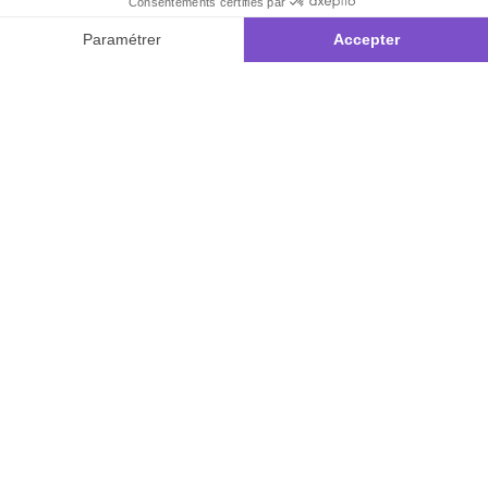
Inscrivez-vous à notre
newsletter
10€ offerts
dès 35€ d’achats - condition dans votre e-mail de confirmation
Recevez nos nouveautés et avantages exclusifs par email
Je
m’inscris
En renseignant votre adresse email vous acceptez de recevoir nos newsletters par
courrier électronique et vous prenez connaissance de notre
politique de