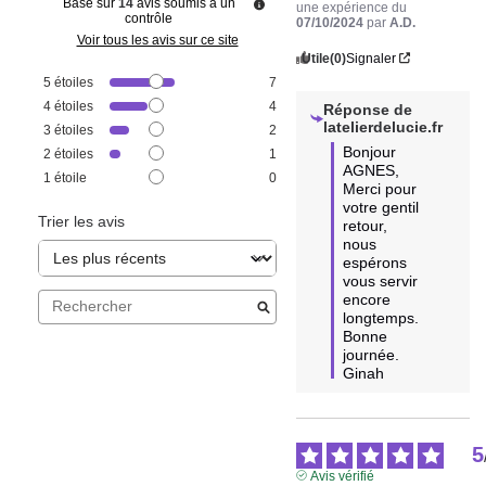
Basé sur
14
avis soumis à un
une expérience du
contrôle
07/10/2024
par
A.D.
Voir tous les avis sur ce site
Utile
(0)
Signaler
5
étoiles
7
4
étoiles
4
Réponse de
latelierdelucie.fr
3
étoiles
2
Bonjour 
2
étoiles
1
AGNES,

1
étoile
0
Merci pour 
votre gentil 
Trier les avis
retour, 
nous 
espérons 
vous servir 
encore 
longtemps.

Bonne 
journée.

Ginah
5
Avis vérifié