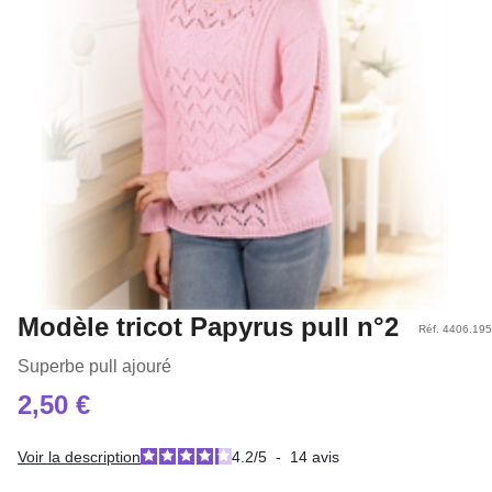
Modèle tricot Papyrus pull n°2
Réf. 4406.195
Superbe pull ajouré
2,50 €
Voir la description
4.2
/
5
-
14
avis