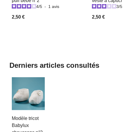
pull bébé n°2
veste à capuche n
4
/
5
-
1
avis
3
/
5
-
7
2,50 €
2,50 €
Derniers articles consultés
Modèle tricot
Babylux