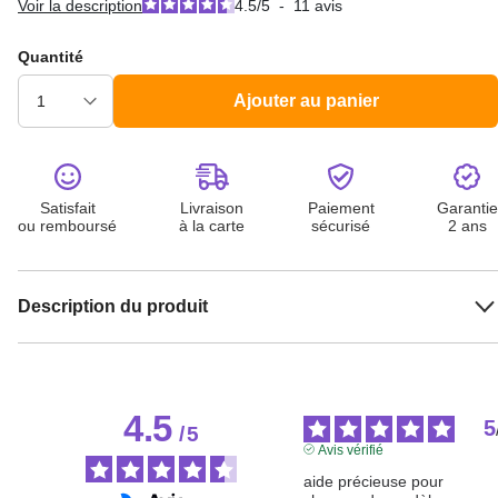
Voir la description
4.5
/
5
-
11
avis
Quantité
Ajouter au panier
Satisfait
Livraison
Paiement
Garantie
ou remboursé
à la carte
sécurisé
2 ans
Description du produit
4.5
5
/
5
Avis vérifié
aide précieuse pour 