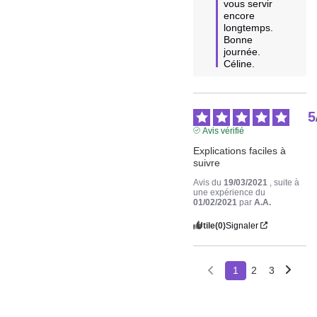
vous servir 
encore 
longtemps.

Bonne 
journée.

Céline.
5
Avis vérifié
Explications faciles à 
suivre
Avis du
19/03/2021
, suite à
une expérience du
01/02/2021
par
A.A.
Utile
(0)
Signaler
1
2
3