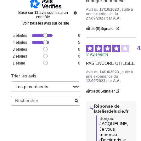
changer de modèle
Avis du
17/10/2023
, suite à
Basé sur
11
avis soumis à un
une expérience du
contrôle
27/09/2023
par
A.A.
Voir tous les avis sur ce site
Utile
(0)
Signaler
5
étoiles
6
4
étoiles
5
4
3
étoiles
0
Avis vérifié
2
étoiles
0
PAS ENCORE UTILISEE
1
étoile
0
Avis du
14/10/2023
, suite à
Trier les avis
une expérience du
12/09/2023
par
A.A.
Utile
(0)
Signaler
Réponse de
latelierdelucie.fr
Bonjour 
JACQUELINE,

Je vous 
remercie 
d'avoir pris le 