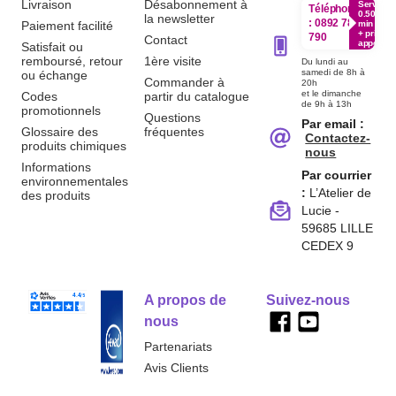
Livraison
Désabonnement à
Service
Téléphone
0.50€ /
la newsletter
:
0892 780
Paiement facilité
min
+ prix
790
Contact
appel
Satisfait ou
remboursé, retour
1ère visite
Du lundi au
samedi de 8h à
ou échange
Commander à
20h
et le dimanche
Codes
partir du catalogue
de 9h à 13h
promotionnels
Questions
Par email :
Glossaire des
fréquentes
Contactez-
produits chimiques
nous
Informations
Par courrier
environnementales
:
L’Atelier de
des produits
Lucie -
59685 LILLE
CEDEX 9
A propos de
Suivez-nous
nous
Partenariats
Avis Clients