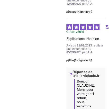
une expérience du
12/09/2023
par
A.A.
Utile
(0)
Signaler
5
Avis vérifié
Explications très bien.
Avis du
28/09/2023
, suite à
une expérience du
05/09/2023
par
A.A.
Utile
(0)
Signaler
Réponse de
latelierdelucie.fr
Bonjour 
CLAUDINE,

Merci pour 
votre gentil 
retour, 
nous 
espérons 