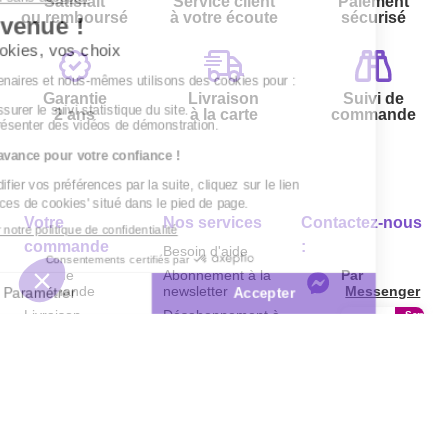
Satisfait
Service client
Paiement
ou remboursé
à votre écoute
sécurisé
Garantie
Livraison
Suivi de
2 ans
à la carte
commande
Votre
Nos services
Contactez-nous
commande
:
Besoin d'aide
Suivi de
Abonnement à la
Par
commande
newsletter
Messenger
Livraison
Désabonnement à
Service
Téléphone
0.50€ /
la newsletter
:
0892 780
Paiement facilité
min
+ prix
790
Contact
appel
Satisfait ou
remboursé, retour
1ère visite
Du lundi au
samedi de 8h à
ou échange
Commander à
20h
et le dimanche
Codes
partir du catalogue
de 9h à 13h
promotionnels
Questions