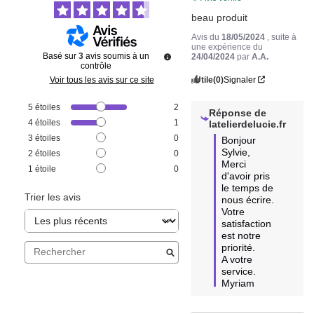
beau produit
Avis du
18/05/2024
, suite à
une expérience du
Basé sur
3
avis soumis à un
24/04/2024
par
A.A.
contrôle
Utile
(0)
Signaler
Voir tous les avis sur ce site
5
étoiles
2
Réponse de
4
étoiles
1
latelierdelucie.fr
3
étoiles
0
Bonjour 
Sylvie,

2
étoiles
0
Merci 
1
étoile
0
d'avoir pris 
le temps de 
Trier les avis
nous écrire. 

Votre 
satisfaction 
est notre 
priorité. 

A votre 
service.

Myriam