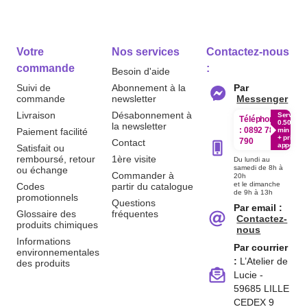
Votre
Nos services
Contactez-nous
commande
:
Besoin d'aide
Suivi de
Abonnement à la
Par
commande
newsletter
Messenger
Livraison
Désabonnement à
Service
Téléphone
0.50€ /
la newsletter
:
0892 780
Paiement facilité
min
+ prix
790
Contact
appel
Satisfait ou
remboursé, retour
1ère visite
Du lundi au
samedi de 8h à
ou échange
Commander à
20h
et le dimanche
Codes
partir du catalogue
de 9h à 13h
promotionnels
Questions
Par email :
Glossaire des
fréquentes
Contactez-
produits chimiques
nous
Informations
Par courrier
environnementales
:
L’Atelier de
des produits
Lucie -
59685 LILLE
CEDEX 9