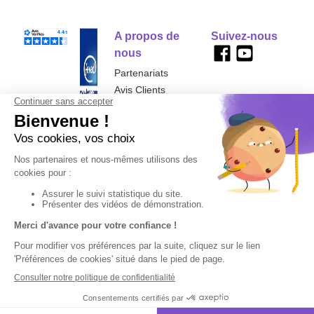
A propos de
Suivez-nous
nous
Partenariats
Avis Clients
Données
Paramétrer
Mentions
Conditions
Access
personnelles et
les cookies
légales
générales de
cookies
vente