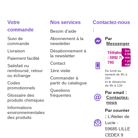
Votre
Nos services
Contactez-nous
commande
:
Besoin d'aide
Suivi de
Abonnement à la
Par
commande
newsletter
Messenger
Livraison
Désabonnement à
Service
Téléphone
0.50€ /
la newsletter
:
0892 780
Paiement facilité
min
+ prix
790
Contact
appel
Satisfait ou
remboursé, retour
1ère visite
Du lundi au
samedi de 8h à
ou échange
Commander à
20h
et le dimanche
Codes
partir du catalogue
de 9h à 13h
promotionnels
Questions
Par email :
Glossaire des
fréquentes
Contactez-
produits chimiques
nous
Informations
Par courrier
environnementales
:
L’Atelier de
des produits
Lucie -
59685 LILLE
CEDEX 9