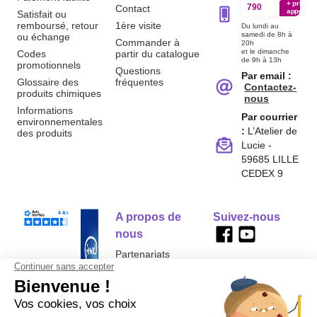
+ prix
790
Contact
appel
Satisfait ou
remboursé, retour
1ère visite
Du lundi au
samedi de 8h à
ou échange
Commander à
20h
et le dimanche
Codes
partir du catalogue
de 9h à 13h
promotionnels
Questions
Par email :
Glossaire des
fréquentes
Contactez-
produits chimiques
nous
Informations
Par courrier
environnementales
:
L’Atelier de
des produits
Lucie -
59685 LILLE
CEDEX 9
A propos de
Suivez-nous
nous
Partenariats
Avis Clients
Données
Paramétrer
Mentions
Conditions
Access