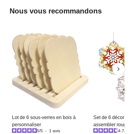
Nous vous recommandons
Lot de 6 sous-verres en bois à
Set de 6 décoration
personnaliser
assembler rouge / b
5
/
5
-
1
avis
4.7
/
5
-