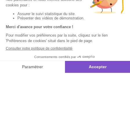
Votre
Nos services
Contactez-nous
commande
:
Besoin d'aide
Suivi de
Abonnement à la
Par
commande
newsletter
Messenger
Livraison
Désabonnement à
Service
Téléphone
0.50€ /
la newsletter
:
0892 780
Paiement facilité
min
+ prix
790
Contact
appel
Satisfait ou
remboursé, retour
1ère visite
Du lundi au
samedi de 8h à
ou échange
Commander à
20h
et le dimanche
Codes
partir du catalogue
de 9h à 13h
promotionnels
Questions
Par email :
Glossaire des
fréquentes
Contactez-
produits chimiques
nous
Informations
Par courrier
environnementales
:
L’Atelier de
des produits
Lucie -
59685 LILLE
CEDEX 9