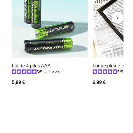
Lot de 4 piles AAA
Loupe pleine page
5
/
5
-
1
avis
5
/
5
-
2
5,99 €
6,99 €