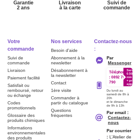
Garantie
Livraison
Suivi de
2 ans
à la carte
commande
Votre
Nos services
Contactez-nous
commande
:
Besoin d'aide
Suivi de
Abonnement à la
Par
commande
newsletter
Messenger
Livraison
Désabonnement à
Service
Téléphone
0.50€ /
la newsletter
:
0892 780
Paiement facilité
min
+ prix
790
Contact
appel
Satisfait ou
remboursé, retour
1ère visite
Du lundi au
samedi de 8h à
ou échange
Commander à
20h
et le dimanche
Codes
partir du catalogue
de 9h à 13h
promotionnels
Questions
Par email :
Glossaire des
fréquentes
Contactez-
produits chimiques
nous
Informations
Par courrier
environnementales
:
L’Atelier de
des produits