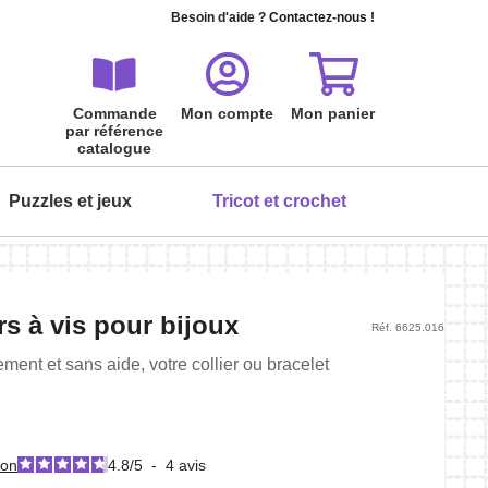
Besoin d'aide ?
Contactez-nous !
Commande
Mon compte
Mon panier
par référence
catalogue
Puzzles et jeux
Tricot et crochet
ois
ois
ois
ois
ois
ois
rs à vis pour bijoux
Réf. 6625.016
Tout peindre à l'aquarelle - Les
Serviette invité à broder
Cartes à gratter Boules de poils
Puzzle carte postale 24 pièces
ement et sans aide, votre collier ou bracelet
fleurs
Premier amour
Personnalisez votre serviette de toilette
5,95 €
L'aquarelle en fleurs, pas à pas…
Puzzle et carte postale : une idée originale
9,99 €
!
19,90 €
ion
4.8
/
5
-
4
avis
6,99 €