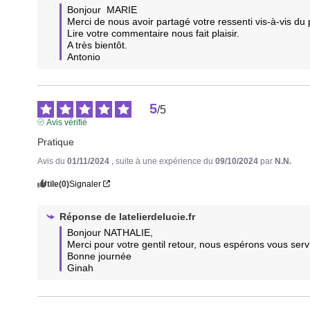
Bonjour  MARIE

Merci de nous avoir partagé votre ressenti vis-à-vis du p
Lire votre commentaire nous fait plaisir.

A très bientôt.  

Antonio
5
/
5
Avis vérifié
Pratique
Avis du
01/11/2024
, suite à une expérience du
09/10/2024
par
N.N.
Utile
(0)
Signaler
Réponse de
latelierdelucie.fr
Bonjour NATHALIE,

Merci pour votre gentil retour, nous espérons vous serv
Bonne journée

Ginah