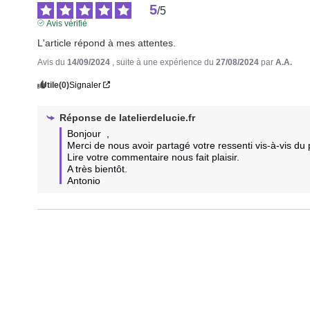
5
/
5
Avis vérifié
L'article répond à mes attentes.
Avis du
14/09/2024
, suite à une expérience du
27/08/2024
par
A.A.
Utile
(0)
Signaler
Réponse de
latelierdelucie.fr
Bonjour  , 

Merci de nous avoir partagé votre ressenti vis-à-vis du p
Lire votre commentaire nous fait plaisir.

A très bientôt.  

Antonio