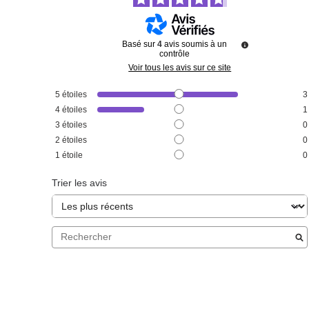
Basé sur
4
avis soumis à un
contrôle
Voir tous les avis sur ce site
5
étoiles
3
4
étoiles
1
3
étoiles
0
2
étoiles
0
1
étoile
0
Trier les avis