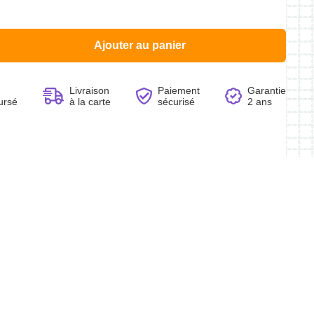
Ajouter au panier
Voir le produit
Voir le produit
Voir le produit
Voir le produit
Livraison
Paiement
Garantie
ursé
à la carte
sécurisé
2 ans