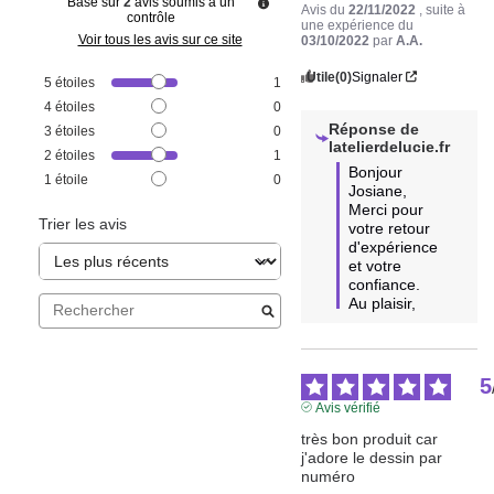
contrôle
une expérience du
Voir tous les avis sur ce site
03/10/2022
par
A.A.
Utile
(0)
Signaler
5
étoiles
1
4
étoiles
0
Réponse de
3
étoiles
0
latelierdelucie.fr
2
étoiles
1
Bonjour  
1
étoile
0
Josiane, 

Merci pour 
Trier les avis
votre retour 
d'expérience 
et votre 
confiance. 

Au plaisir,
5
Avis vérifié
très bon produit car 
j'adore le dessin par 
numéro
Avis du
25/10/2022
, suite à