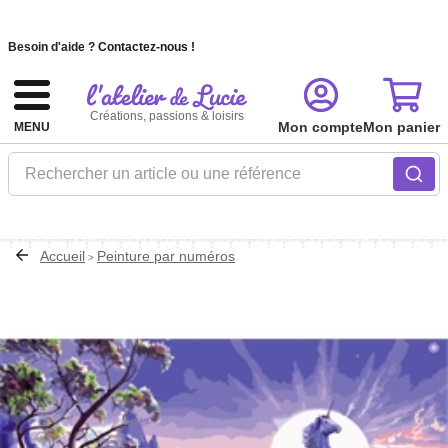
Recevez nos offres et nouveautés :
S'inscrire à notre newsletter
Besoin d'aide ?
Contactez-nous !
Créations, passions & loisirs
Mon compte
Mon panier
MENU
Rechercher un article ou une référence
Accueil
Peinture par numéros
>