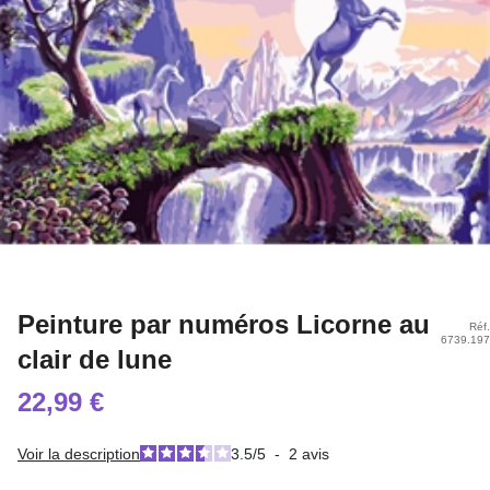
Peinture par numéros Licorne au
Réf.
6739.197
clair de lune
22,99 €
Voir la description
3.5
/
5
-
2
avis
Quantité