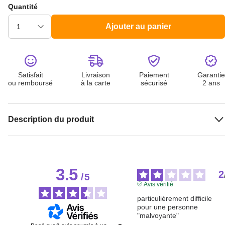
Ajouter au panier
Satisfait
Livraison
Paiement
Garantie
ou remboursé
à la carte
sécurisé
2 ans
Description du produit
3.5
2
/
5
Avis vérifié
particulièrement difficile 
pour une personne 
"malvoyante"
Basé sur
2
avis soumis à un
Avis du
22/11/2022
, suite à