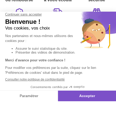
Garantie
Livraison
Suivi de
2 ans
à la carte
commande
Votre
Nos services
Contactez-nous
commande
:
Besoin d'aide
Suivi de
Abonnement à la
Par
commande
newsletter
Messenger
Livraison
Désabonnement à
Service
Téléphone
0.50€ /
la newsletter
:
0892 780
Paiement facilité
min
+ prix
790
Contact
appel
Satisfait ou
remboursé, retour
1ère visite
Du lundi au
samedi de 8h à
ou échange
Commander à
20h
et le dimanche
Codes
partir du catalogue
de 9h à 13h
promotionnels
Questions
Par email :
Glossaire des
fréquentes