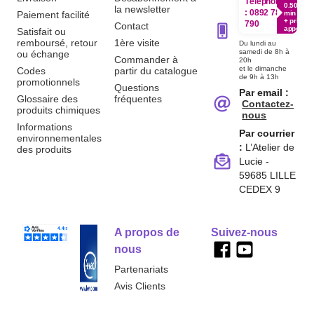
Téléphone
0.50€ /
la newsletter
:
0892 780
Paiement facilité
min
+ prix
790
Contact
appel
Satisfait ou
remboursé, retour
1ère visite
Du lundi au
samedi de 8h à
ou échange
Commander à
20h
et le dimanche
Codes
partir du catalogue
de 9h à 13h
promotionnels
Questions
Par email :
Glossaire des
fréquentes
Contactez-
produits chimiques
nous
Informations
Par courrier
environnementales
:
L’Atelier de
des produits
Lucie -
59685 LILLE
CEDEX 9
A propos de
Suivez-nous
nous
Partenariats
Avis Clients