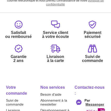
courrier électronique et vous prenez connaissance de notre
politique de
confidentialité
Satisfait
Service client
Paiement
ou remboursé
à votre écoute
sécurisé
Garantie
Livraison
Suivi de
2 ans
à la carte
commande
Votre
Nos services
Contactez-nous
commande
:
Besoin d'aide
Suivi de
Abonnement à la
Par
commande
newsletter
Messenger
Livraison
Désabonnement à
Service