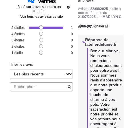
aux pots.
Basé sur
1
avis soumis à un
Avis du
22/08/2025
, suite à
contrôle
une expérience du
Voir tous les avis sur ce site
21/07/2025
par
MARILYN C.
Utile
(0)
Signaler
5
étoiles
1
4
étoiles
0
Réponse de
3
étoiles
0
latelierdelucie.fr
2
étoiles
0
Bonjour Marilyn, 

1
étoile
0
Nous vous 
remercions 
Trier les avis
chaleureusement 
pour votre avis ! 

Nous sommes 
ravis d'apprendre 
que notre produit 
apporte une 
touche de 
charme à vos 
pots. Votre 
satisfaction est 
notre priorité et 
vos retours nous 
encouragent à 