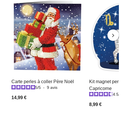
Carte perles à coller Père Noël
Kit magnet perles à
5
/
5
-
9
avis
Capricorne
4.5
/
5
-
14,99 €
8,99 €