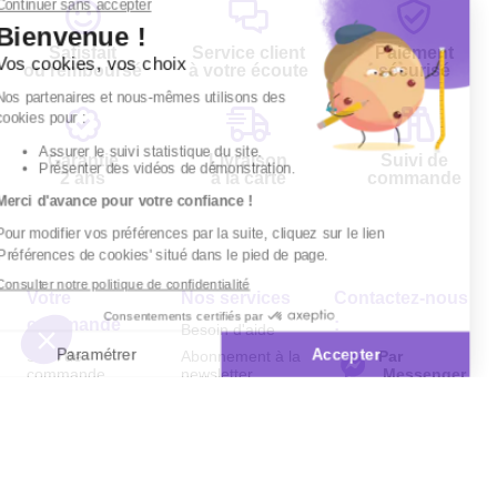
Satisfait
Service client
Paiement
ou remboursé
à votre écoute
sécurisé
Garantie
Livraison
Suivi de
2 ans
à la carte
commande
Votre
Nos services
Contactez-nous
commande
:
Besoin d'aide
Suivi de
Abonnement à la
Par
commande
newsletter
Messenger
Livraison
Désabonnement à
Service
Téléphone
0.50€ /
la newsletter
:
0892 780
Paiement facilité
min
+ prix
790
Contact
appel
Satisfait ou
remboursé, retour
1ère visite
Du lundi au
samedi de 8h à
ou échange