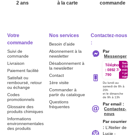
2 ans
à la carte
commande
Votre
Nos services
Contactez-nous
commande
:
Besoin d'aide
Suivi de
Abonnement à la
Par
commande
newsletter
Messenger
Livraison
Désabonnement à
Service
Téléphone
0.50€ /
la newsletter
:
0892 780
Paiement facilité
min
+ prix
790
Contact
appel
Satisfait ou
remboursé, retour
1ère visite
Du lundi au
samedi de 8h à
ou échange
Commander à
20h
et le dimanche
Codes
partir du catalogue
de 9h à 13h
promotionnels
Questions
Par email :
Glossaire des
fréquentes
Contactez-
produits chimiques
nous
Informations
Par courrier
environnementales
:
L’Atelier de
des produits
Lucie -