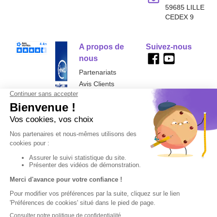
59685 LILLE
CEDEX 9
A propos de
Suivez-nous
nous
Partenariats
Avis Clients
Données
Paramétrer
Mentions
Conditions
Access
personnelles et
les cookies
légales
générales de
cookies
vente