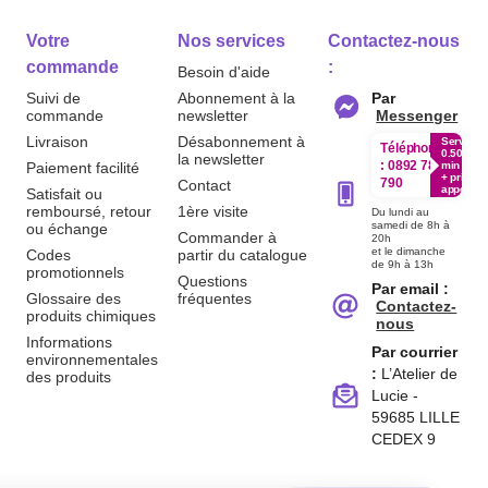
Votre
Nos services
Contactez-nous
commande
:
Besoin d'aide
Suivi de
Abonnement à la
Par
commande
newsletter
Messenger
Livraison
Désabonnement à
Service
Téléphone
0.50€ /
la newsletter
:
0892 780
Paiement facilité
min
+ prix
790
Contact
appel
Satisfait ou
remboursé, retour
1ère visite
Du lundi au
samedi de 8h à
ou échange
Commander à
20h
et le dimanche
Codes
partir du catalogue
de 9h à 13h
promotionnels
Questions
Par email :
Glossaire des
fréquentes
Contactez-
produits chimiques
nous
Informations
Par courrier
environnementales
:
L’Atelier de
des produits
Lucie -
59685 LILLE
CEDEX 9