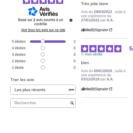
Très jolie laine
Avis du
29/03/2022
, suite à
une expérience du
Basé sur
2
avis soumis à un
27/01/2022
par
A.A.
contrôle
Utile
(0)
Signaler
Voir tous les avis sur ce site
5
étoiles
2
5
4
étoiles
0
Avis vérifié
3
étoiles
0
2
étoiles
0
bien
1
étoile
0
Avis du
09/01/2020
, suite à
une expérience du
03/12/2019
par
A.A.
Trier les avis
Utile
(0)
Signaler