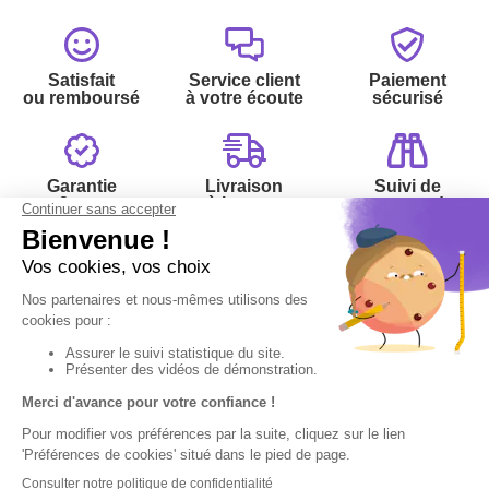
Satisfait
Service client
Paiement
ou remboursé
à votre écoute
sécurisé
Garantie
Livraison
Suivi de
2 ans
à la carte
commande
Votre
Nos services
Contactez-nous
commande
:
Besoin d'aide
Suivi de
Abonnement à la
Par
commande
newsletter
Messenger
Livraison
Désabonnement à
Service
Téléphone
0.50€ /
la newsletter
:
0892 780
Paiement facilité
min
+ prix
790
Contact
appel
Satisfait ou