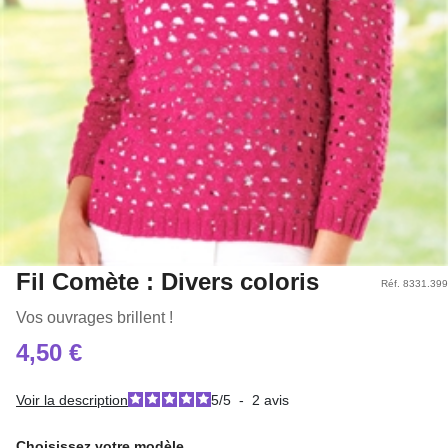
Fil Comète : Divers coloris
Réf. 8331.399
Vos ouvrages brillent !
4,50 €
Voir la description
5
/
5
-
2
avis
Choisissez votre modèle