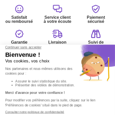
Satisfait
Service client
Paiement
ou remboursé
à votre écoute
sécurisé
Garantie
Livraison
Suivi de
2 ans
à la carte
commande
Votre
Nos services
Contactez-nous
commande
:
Besoin d'aide
Suivi de
Abonnement à la
Par
commande
newsletter
Messenger
Livraison
Désabonnement à
Service
Téléphone
0.50€ /
la newsletter
:
0892 780
Paiement facilité
min
+ prix
790
Contact
appel
Satisfait ou
remboursé, retour
1ère visite
Du lundi au