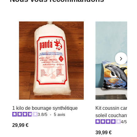
1 kilo de bourrage synthétique
Kit coussin canev
3.8
/
5
-
5
avis
soleil couchant
4
/
5
-
2
29,99 €
39,99 €