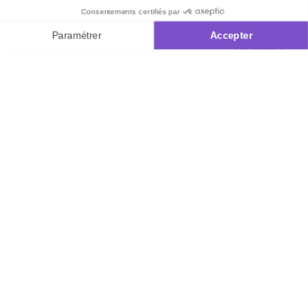
samedi de 8h à
ou échange
Commander à
20h
et le dimanche
Codes
partir du catalogue
de 9h à 13h
promotionnels
Questions
Par email :
Glossaire des
fréquentes
Contactez-
produits chimiques
nous
Informations
Par courrier
environnementales
:
L’Atelier de
des produits
Lucie -
59685 LILLE
CEDEX 9
A propos de
Suivez-nous
nous
Partenariats
Avis Clients
Données
Paramétrer
Mentions
Conditions
Access
personnelles et
les cookies
légales
générales de
cookies
vente