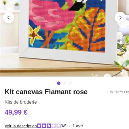
Kit canevas Flamant rose
Réf. 0452.292
Kits de broderie
49,99 €
Voir la description
3
/
5
-
1
avis