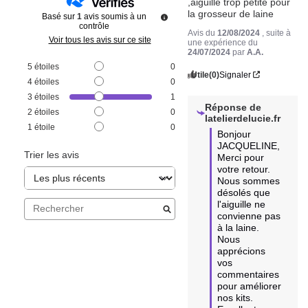
,aiguille trop petite pour 
la grosseur de laine
Basé sur
1
avis soumis à un
contrôle
Avis du
12/08/2024
, suite à
Voir tous les avis sur ce site
une expérience du
24/07/2024
par
A.A.
5
étoiles
0
Utile
(0)
Signaler
4
étoiles
0
3
étoiles
1
Réponse de
2
étoiles
0
latelierdelucie.fr
1
étoile
0
Bonjour 
JACQUELINE,

Trier les avis
Merci pour 
votre retour. 

Nous sommes 
désolés que 
l'aiguille ne 
convienne pas 
à la laine. 

Nous 
apprécions 
vos 
commentaires 
pour améliorer 
nos kits.
