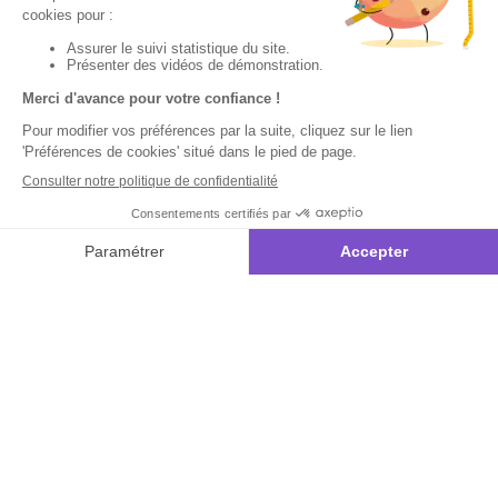
Votre
Nos services
Contactez-nous
commande
:
Besoin d'aide
Suivi de
Abonnement à la
Par
commande
newsletter
Messenger
Livraison
Désabonnement à
Service
Téléphone
0.50€ /
la newsletter
:
0892 780
Paiement facilité
min
+ prix
790
Contact
appel
Satisfait ou
remboursé, retour
1ère visite
Du lundi au
samedi de 8h à
ou échange
Commander à
20h
et le dimanche
Codes
partir du catalogue
de 9h à 13h
promotionnels
Questions
Par email :
Glossaire des
fréquentes
Contactez-
produits chimiques
nous
Informations
Par courrier
environnementales
:
L’Atelier de
des produits
Lucie -
59685 LILLE
CEDEX 9
A propos de
Suivez-nous