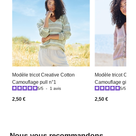
Modèle tricot Creative Cotton
Modèle tricot Creat
Camouflage pull n°1
Camouflage gilet n
5
/
5
-
1
avis
5
/
5
-
1
2,50 €
2,50 €
Nous vous recommandons