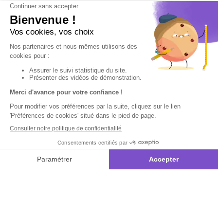
Inscrivez-vous à notre
newsletter
10€ offerts
dès 35€ d’achats - condition dans votre e-mail de confirmation
Recevez nos nouveautés et avantages exclusifs par email
Je
m’inscris
En renseignant votre adresse email vous acceptez de recevoir nos newsletters par
courrier électronique et vous prenez connaissance de notre
politique de
confidentialité