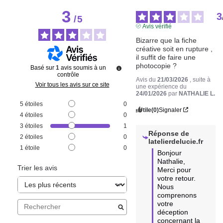
3
3
/
5
Avis vérifié
Bizarre que la fiche 
créative soit en rupture , 
il suffit de faire une 
photocopie ?
Basé sur
1
avis soumis à un
contrôle
Avis du
21/03/2026
, suite à
Voir tous les avis sur ce site
une expérience du
24/01/2026
par
NATHALIE L.
5
étoiles
0
Utile
(0)
Signaler
4
étoiles
0
3
étoiles
1
Réponse de
2
étoiles
0
latelierdelucie.fr
1
étoile
0
Bonjour 
Nathalie, 

Trier les avis
Merci pour 
votre retour. 
Nous 
comprenons 
votre 
déception 
concernant la 