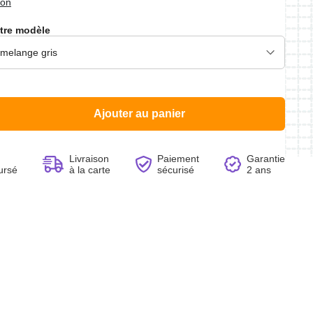
ion
tre modèle
Voir le produit
Voir le produit
Voir le produit
Voir le produit
Ajouter au panier
Livraison
Paiement
Garantie
ursé
à la carte
sécurisé
2 ans