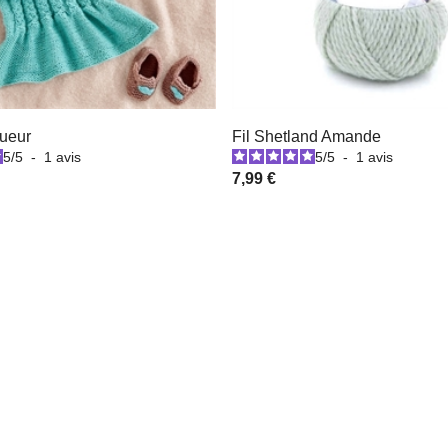
Lueur
Fil Shetland Amande
5
/
5
-
1
avis
5
/
5
-
1
avis
7,99 €