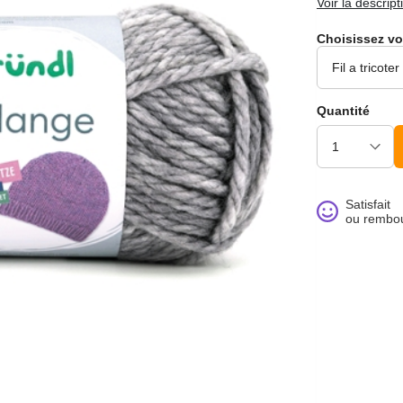
Voir la descript
Choisissez vo
Quantité
noué >
Satisfait
ou rembo